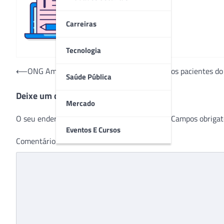
Redação
Carreiras
Tecnologia
Navegação
⟵
ONG Amigos pela fé volta a levar música aos pacientes do
Saúde Pública
de
Deixe um comentário
Post
Mercado
O seu endereço de e-mail não será publicado.
Campos obrigat
Eventos E Cursos
Comentário
*