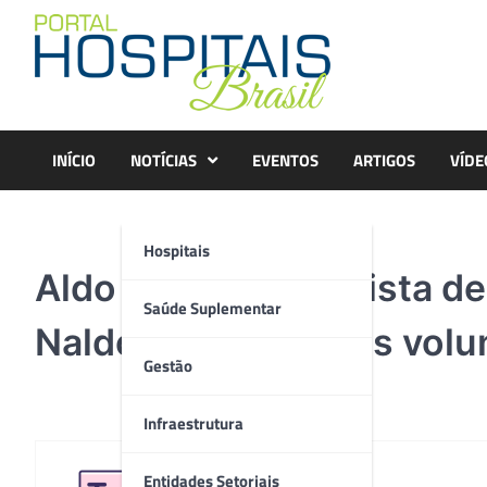
Skip
to
content
INÍCIO
NOTÍCIAS
EVENTOS
ARTIGOS
VÍDE
Hospitais
Aldo Fonseca, analista de
Saúde Suplementar
Naldo e Simone e os volu
Gestão
Infraestrutura
Entidades Setoriais