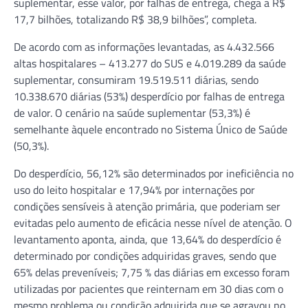
suplementar, esse valor, por falhas de entrega, chega a R$
17,7 bilhões, totalizando R$ 38,9 bilhões”, completa.
De acordo com as informações levantadas, as 4.432.566
altas hospitalares – 413.277 do SUS e 4.019.289 da saúde
suplementar, consumiram 19.519.511 diárias, sendo
10.338.670 diárias (53%) desperdício por falhas de entrega
de valor. O cenário na saúde suplementar (53,3%) é
semelhante àquele encontrado no Sistema Único de Saúde
(50,3%).
Do desperdício, 56,12% são determinados por ineficiência no
uso do leito hospitalar e 17,94% por internações por
condições sensíveis à atenção primária, que poderiam ser
evitadas pelo aumento de eficácia nesse nível de atenção. O
levantamento aponta, ainda, que 13,64% do desperdício é
determinado por condições adquiridas graves, sendo que
65% delas preveníveis; 7,75 % das diárias em excesso foram
utilizadas por pacientes que reinternam em 30 dias com o
mesmo problema ou condição adquirida que se agravou no