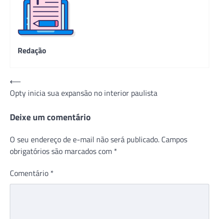
Redação
Navegação
⟵
Opty inicia sua expansão no interior paulista
de
Post
Deixe um comentário
O seu endereço de e-mail não será publicado.
Campos
obrigatórios são marcados com
*
Comentário
*