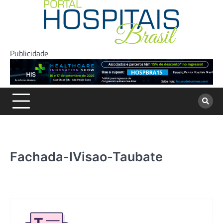
Skip
to
content
Publicidade
Fachada-IVisao-Taubate