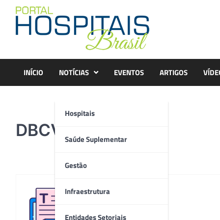
Skip
to
content
INÍCIO
NOTÍCIAS
EVENTOS
ARTIGOS
VÍDE
Hospitais
DBCV_Arte
Saúde Suplementar
Gestão
Infraestrutura
Redação
Entidades Setoriais