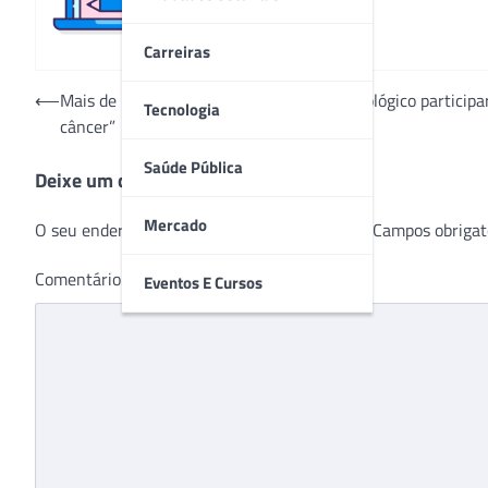
Carreiras
Navegação
⟵
Mais de mil mulheres em tratamento oncológico particip
Tecnologia
câncer”
de
Post
Saúde Pública
Deixe um comentário
Mercado
O seu endereço de e-mail não será publicado.
Campos obrigat
Comentário
*
Eventos E Cursos