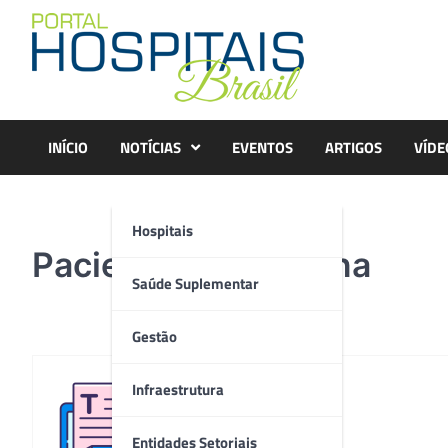
Skip
to
content
INÍCIO
NOTÍCIAS
EVENTOS
ARTIGOS
VÍDE
Hospitais
Pacientes em oficina
Saúde Suplementar
Gestão
Infraestrutura
Redação
Entidades Setoriais