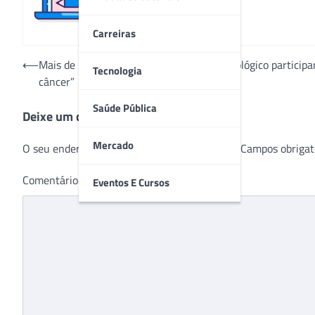
Carreiras
Navegação
⟵
Mais de mil mulheres em tratamento oncológico particip
Tecnologia
câncer”
de
Post
Saúde Pública
Deixe um comentário
Mercado
O seu endereço de e-mail não será publicado.
Campos obrigat
Comentário
*
Eventos E Cursos