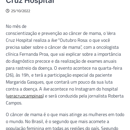
Cruz Hospital
25/10/2022
No mês de
conscientização e prevenção ao câncer de mama, o Vera
Cruz Hospital realiza a
live
“Outubro Rosa: o que você
precisa saber sobre o câncer de mama”, com a oncologista
clínica Fernanda Proa, que vai explicar sobre a importância
do diagnóstico precoce e da realização de exames anuais
para rastreio da doença. O evento acontece na quarta-feira
(26), às 19h, e terá a participação especial da paciente
Margarida Gasques, que contará um pouco da sua luta
contra a doença. A
live
acontece no Instagram do hospital
(
veracruzcampinas
) e será conduzida pela jornalista Roberta
Campos.
O câncer de mama é o que mais atinge as mulheres em todo
o mundo. No Brasil, é o segundo que mais acomete a
população feminina em todas as regiões do país. Segundo