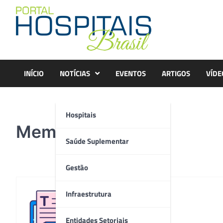
Skip
to
content
INÍCIO
NOTÍCIAS
EVENTOS
ARTIGOS
VÍDE
Hospitais
Membracel
Saúde Suplementar
Gestão
Infraestrutura
Redação
Entidades Setoriais