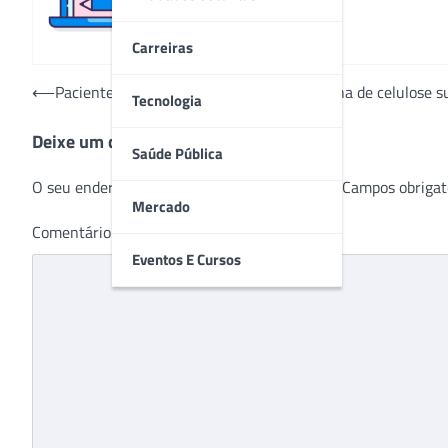
Carreiras
Navegação
⟵
Paciente cura ferida crônica com membrana de celulose sup
Tecnologia
de
Deixe um comentário
Post
Saúde Pública
O seu endereço de e-mail não será publicado.
Campos obrigat
Mercado
Comentário
*
Eventos E Cursos