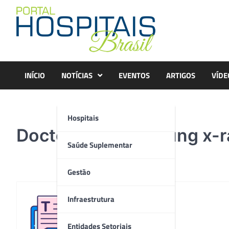
Skip
to
content
INÍCIO
NOTÍCIAS
EVENTOS
ARTIGOS
VÍDE
Hospitais
Doctor analyzing lung x-
Saúde Suplementar
Gestão
Infraestrutura
Redação
Entidades Setoriais