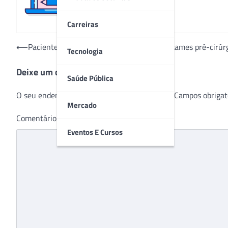
Carreiras
Navegação
⟵
Paciente descobre tumor no pulmão em exames pré-cirúrg
Tecnologia
de
Deixe um comentário
Post
Saúde Pública
O seu endereço de e-mail não será publicado.
Campos obrigat
Mercado
Comentário
*
Eventos E Cursos