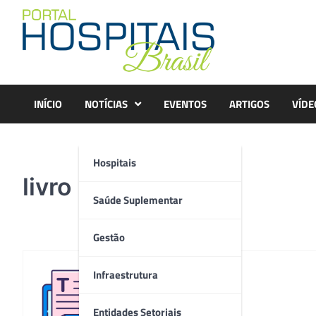
Skip
to
content
INÍCIO
NOTÍCIAS
EVENTOS
ARTIGOS
VÍDE
Hospitais
livro lourival 1
Saúde Suplementar
Gestão
Infraestrutura
Redação
Entidades Setoriais