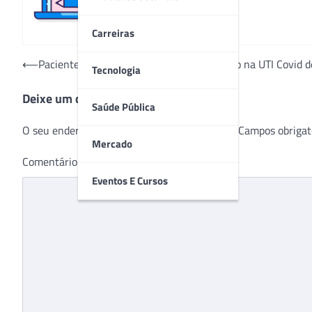
Carreiras
Navegação
⟵
Paciente escreve livro sobre dias internado na UTI Covid d
Tecnologia
de
Deixe um comentário
Post
Saúde Pública
O seu endereço de e-mail não será publicado.
Campos obrigat
Mercado
Comentário
*
Eventos E Cursos