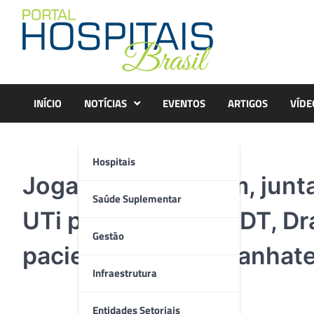
Skip
to
content
INÍCIO
NOTÍCIAS
EVENTOS
ARTIGOS
VÍDE
Hospitais
Jogadores posaram, junt
Saúde Suplementar
UTi pediátrica do HDT, Dr
Gestão
pacientes e acompanhat
Infraestrutura
Entidades Setoriais