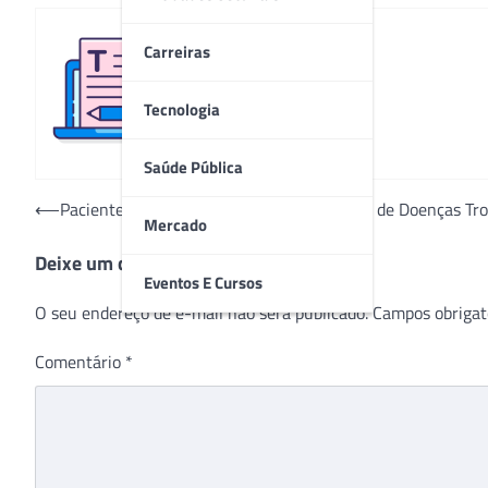
Carreiras
Redação
Tecnologia
Saúde Pública
Navegação
⟵
Pacientes internados no Hospital Estadual de Doenças Trop
Mercado
de
Deixe um comentário
Post
Eventos E Cursos
O seu endereço de e-mail não será publicado.
Campos obrigat
Comentário
*