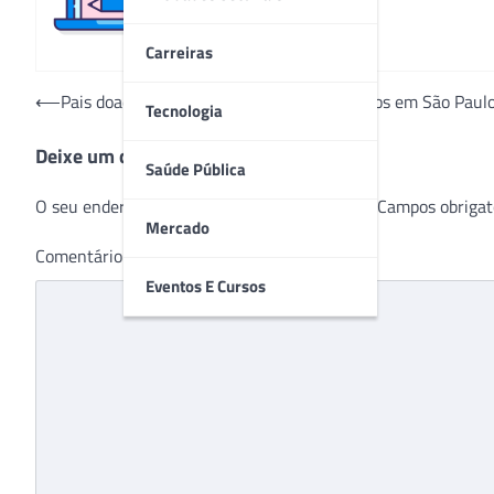
Carreiras
Navegação
⟵
Pais doadores de sangue são homenageados em São Paul
Tecnologia
de
Deixe um comentário
Post
Saúde Pública
O seu endereço de e-mail não será publicado.
Campos obrigat
Mercado
Comentário
*
Eventos E Cursos