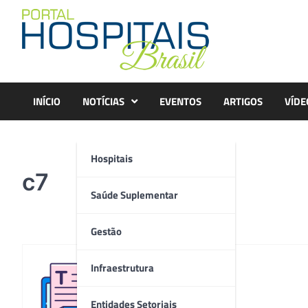
Skip
to
content
INÍCIO
NOTÍCIAS
EVENTOS
ARTIGOS
VÍDE
Hospitais
c7
Saúde Suplementar
Gestão
Infraestrutura
Redação
Entidades Setoriais