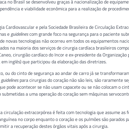
díaca no Brasil se desenvolveu graças à nacionalização de equipam
ependência e viabilidade econômica para a realização de procedime
ia Cardiovascular e pela Sociedade Brasileira de Circulação Extra
rmas e
guidelines
com grande foco na segurança para o paciente sub
o de novas tecnologias não ocorreu em todos os equipamentos naci
ados na maioria dos serviços de cirurgia cardíaca brasileiros comp
aneo, cirurgião cardíaco do Incor e ex-presidente da Organização 
em inglês) que participou da elaboração das diretrizes.
to, ou do cinto de segurança ao andar de carro já se transformaram
s
guidelines
para cirurgias do coração não são leis, são raramente se
que pode acontecer se não usam capacete ou se não colocam o cin
em submetidas a uma operação do coração sem máquinas servocont
, a circulação extracorpórea é feita com tecnologia que assume as 
anguínea no corpo enquanto o coração e os pulmões são parados p
itir a recuperação destes órgãos vitais após a cirurgia.