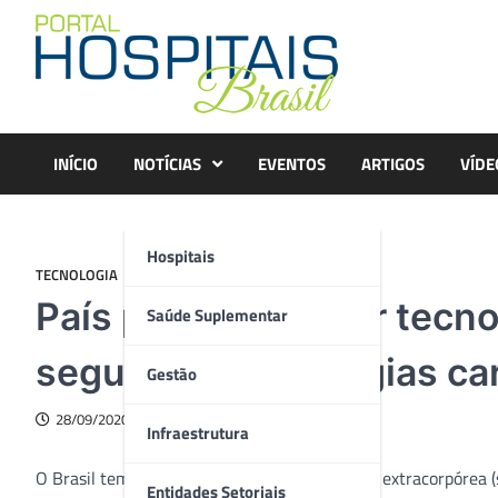
Skip
to
content
INÍCIO
NOTÍCIAS
EVENTOS
ARTIGOS
VÍDE
Hospitais
TECNOLOGIA
País precisa utilizar tecn
Saúde Suplementar
seguras para cirurgias ca
Gestão
28/09/2020
Infraestrutura
O Brasil tem um forte histórico em circulação extracorpórea 
Entidades Setoriais