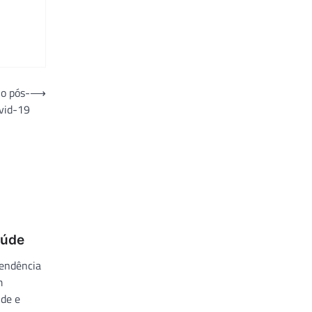
no pós-
⟶
vid-19
aúde
tendência
m
úde e