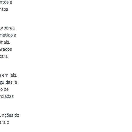
entos e
ntos
corpórea
metido a
onais,
arados
para
 em leis,
guidas, e
to de
roladas
funções do
ara o