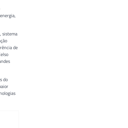
e
 energia,
, sistema
ação
rrência de
Celso
randes
s do
maior
nologias