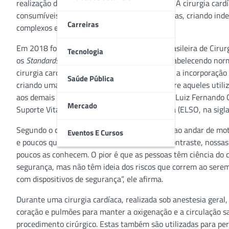
realização de cirurgias complexas do coração). A cirurgia car
consumíveis necessários nas cirurgias cardíacas, criando ind
Carreiras
complexos e de alto custo.
Em 2018 foram publicadas pela Sociedade Brasileira de Cirurg
Tecnologia
os
Standards
de Circulação Extracorpórea, estabelecendo no
cirurgia cardíaca em nosso país. “Infelizmente a incorporaçã
Saúde Pública
criando uma grande distância tecnológica entre aqueles utiliz
aos demais países ao redor do mundo”, afirma Luiz Fernando C
Mercado
Suporte Vital Extracorpóreo Latino Americana (ELSO, na sigla 
Segundo o cirurgião, a utilização de capacete ao andar de mo
Eventos E Cursos
e poucos questionam sua necessidade. “Em contraste, nossa
poucos as conhecem. O pior é que as pessoas têm ciência do 
segurança, mas não têm ideia dos riscos que correm ao ser
com dispositivos de segurança”, ele afirma.
Durante uma cirurgia cardíaca, realizada sob anestesia geral
coração e pulmões para manter a oxigenação e a circulação s
procedimento cirúrgico. Estas também são utilizadas para perm