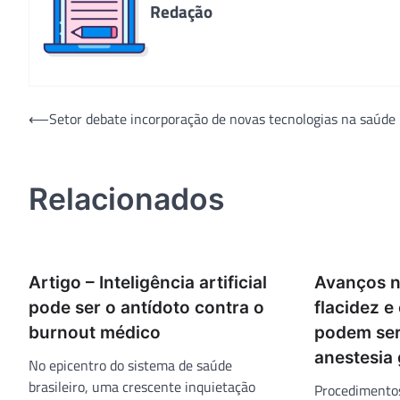
Redação
Navegação
⟵
Setor debate incorporação de novas tecnologias na saúde
de
Post
Relacionados
Artigo – Inteligência artificial
Avanços na
pode ser o antídoto contra o
flacidez e
burnout médico
podem ser
anestesia 
No epicentro do sistema de saúde
brasileiro, uma crescente inquietação
Procedimentos