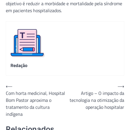
objetivo é reduzir a morbidade e mortalidade pela síndrome
em pacientes hospitalizados.
Redação
Navegação
⟵
⟶
Com horta medicinal, Hospital
Artigo – O impacto da
de
Bom Pastor aproxima o
tecnologia na otimização da
Post
tratamento da cultura
operação hospitalar
indígena
Relacionados