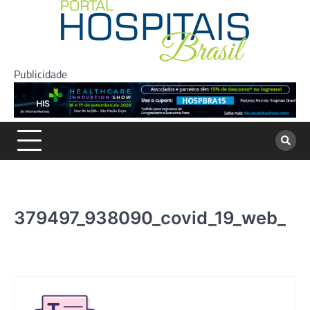
Skip
to
content
Publicidade
379497_938090_covid_19_web_