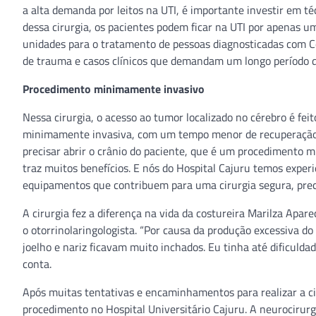
a alta demanda por leitos na UTI, é importante investir em t
dessa cirurgia, os pacientes podem ficar na UTI por apenas um
unidades para o tratamento de pessoas diagnosticadas com Co
de trauma e casos clínicos que demandam um longo período de
Procedimento minimamente invasivo
Nessa cirurgia, o acesso ao tumor localizado no cérebro é feit
minimamente invasiva, com um tempo menor de recuperação no
precisar abrir o crânio do paciente, que é um procedimento m
traz muitos benefícios. E nós do Hospital Cajuru temos expe
equipamentos que contribuem para uma cirurgia segura, preci
A cirurgia fez a diferença na vida da costureira Marilza Apar
o otorrinolaringologista. “Por causa da produção excessiva 
joelho e nariz ficavam muito inchados. Eu tinha até dificulda
conta.
Após muitas tentativas e encaminhamentos para realizar a cir
procedimento no Hospital Universitário Cajuru. A neurocirurg