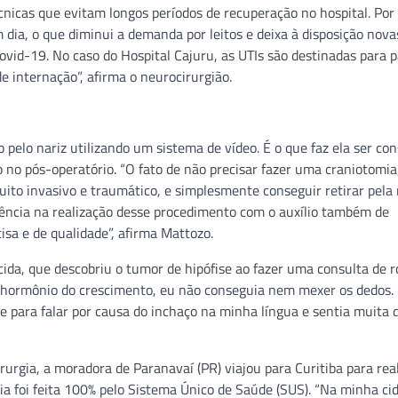
écnicas que evitam longos períodos de recuperação no hospital. Por
 dia, o que diminui a demanda por leitos e deixa à disposição nova
vid-19. No caso do Hospital Cajuru, as UTIs são destinadas para 
 internação”, afirma o neurocirurgião.
o pelo nariz utilizando um sistema de vídeo. É o que faz ela ser co
 pós-operatório. “O fato de não precisar fazer uma craniotomia
uito invasivo e traumático, e simplesmente conseguir retirar pela 
riência na realização desse procedimento com o auxílio também de
sa e de qualidade”, afirma Mattozo.
ecida, que descobriu o tumor de hipófise ao fazer uma consulta de 
do hormônio do crescimento, eu não conseguia nem mexer os dedos
de para falar por causa do inchaço na minha língua e sentia muita d
urgia, a moradora de Paranavaí (PR) viajou para Curitiba para real
ia foi feita 100% pelo Sistema Único de Saúde (SUS). “Na minha ci