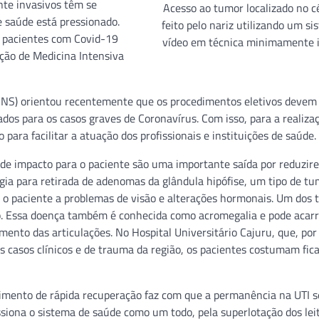
te invasivos têm se
Acesso ao tumor localizado no c
 saúde está pressionado.
feito pelo nariz utilizando um si
s pacientes com Covid-19
vídeo em técnica minimamente 
ção de Medicina Intensiva
ANS) orientou recentemente que os procedimentos eletivos devem
zados para os casos graves de Coronavírus. Com isso, para a realiza
para facilitar a atuação dos profissionais e instituições de saúde.
nde impacto para o paciente são uma importante saída por reduzir
gia para retirada de adenomas da glândula hipófise, um tipo de t
r o paciente a problemas de visão e alterações hormonais. Um dos t
o. Essa doença também é conhecida como acromegalia e pode acarr
ento das articulações. No Hospital Universitário Cajuru, que, por
s casos clínicos e de trauma da região, os pacientes costumam fic
imento de rápida recuperação faz com que a permanência na UTI s
ssiona o sistema de saúde como um todo, pela superlotação dos lei