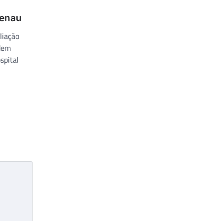
menau
liação
odem
spital