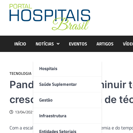
Skip
to
content
INÍCIO
NOTÍCIAS
EVENTOS
ARTIGOS
VÍDE
Hospitais
TECNOLOGIA
Pandemia: Para diminuir
Saúde Suplementar
cresce importância de té
Gestão
13/04/2021
Infraestrutura
Com a escalada da demanda por UTIs na pandemia e do temp
Entidades Setoriais