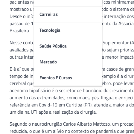
pacientes nas unidades, procedimentos cirúrgicos minimamen
mostrado um apoio nesse momento em que todo o sistema de
Carreiras
Desde o início da pandemia, o tempo médio de internação do
passou de 10 para 14 dias, segundo levantamento da Associa
Tecnologia
Brasileira.
Nesse contexto, a Agência Nacional de Saúde Suplementar (
Saúde Pública
avaliados para que os leitos de UTI e internação sejam priori
outras intervenções, as cirurgias devem ser de menor impacto 
Mercado
E é aí que procedimentos menos invasivos para casos de gra
tempo de internação no pós-operatório. Um exemplo é a cirur
Eventos E Cursos
cerebral que, por comprimir estruturas do cérebro, pode leva
adenoma hipofisário é o secretor de hormônio do cresciment
aumento das extremidades, como mãos, pés, língua e enrijecim
referência em Covid-19 em Curitiba (PR), atende a maioria do
um dia na UTI após a realização da cirurgia.
Segundo o neurocirurgião Carlos Alberto Mattozo, um proced
reduzida, o que é um alívio no contexto de pandemia que pre