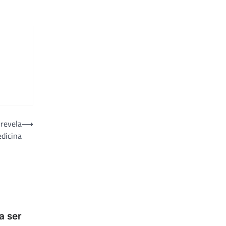
 revela
⟶
edicina
a ser