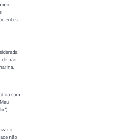
 meio
s
pacientes
nsiderada
, de não
narina,
rotina com
. Meu
or”,
izar o
dade não