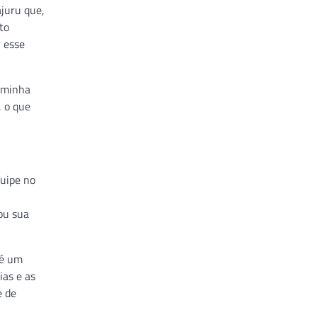
ajuru que,
to
r esse
a minha
, o que
quipe no
ou sua
 é um
ias e as
e de