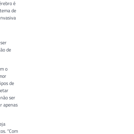
érebro é
stema de
invasiva
 ser
ção de
em o
umor
ipos de
etar
 não ser
ar apenas
eja
tos. “Com