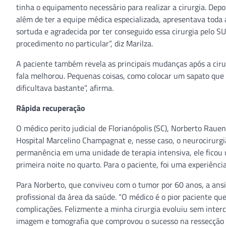
tinha o equipamento necessário para realizar a cirurgia. Dep
além de ter a equipe médica especializada, apresentava toda a
sortuda e agradecida por ter conseguido essa cirurgia pelo SU
procedimento no particular”, diz Marilza.
A paciente também revela as principais mudanças após a ciru
fala melhorou. Pequenas coisas, como colocar um sapato que e
dificultava bastante”, afirma.
Rápida recuperação
O médico perito judicial de Florianópolis (SC), Norberto Rau
Hospital Marcelino Champagnat e, nesse caso, o neurocirurgião
permanência em uma unidade de terapia intensiva, ele ficou 
primeira noite no quarto. Para o paciente, foi uma experiência
Para Norberto, que conviveu com o tumor por 60 anos, a ans
profissional da área da saúde. “O médico é o pior paciente qu
complicações. Felizmente a minha cirurgia evoluiu sem interc
imagem e tomografia que comprovou o sucesso na ressecção c