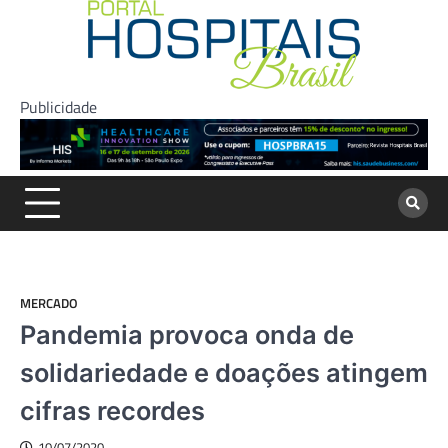
Skip
to
content
Publicidade
MERCADO
Pandemia provoca onda de
solidariedade e doações atingem
cifras recordes
10/07/2020