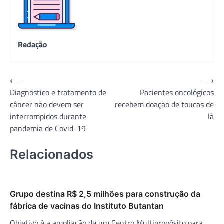
Redação
Navegação
⟵
⟶
Diagnóstico e tratamento de
Pacientes oncológicos
de
câncer não devem ser
recebem doação de toucas de
Post
interrompidos durante
lã
pandemia de Covid-19
Relacionados
Grupo destina R$ 2,5 milhões para construção da
fábrica de vacinas do Instituto Butantan
Objetivo é a ampliação de um Centro Multipropósito para