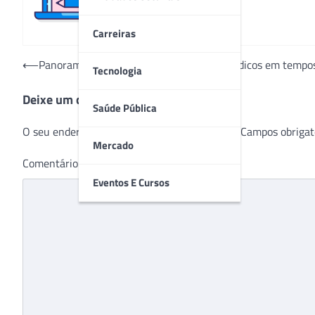
Carreiras
Navegação
⟵
Panorama da Indústria de Dispositivos Médicos em tempo
Tecnologia
de
Deixe um comentário
Post
Saúde Pública
O seu endereço de e-mail não será publicado.
Campos obrigat
Mercado
Comentário
*
Eventos E Cursos