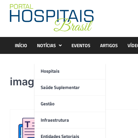
Skip
to
content
INÍCIO
NOTÍCIAS
EVENTOS
ARTIGOS
VÍDE
Hospitais
imagem
Saúde Suplementar
Gestão
Infraestrutura
Redação
Entidades Setoriais