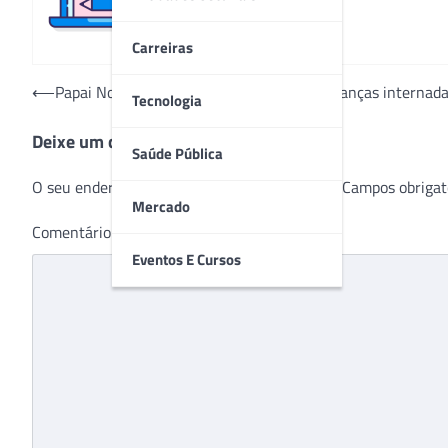
Carreiras
Navegação
⟵
Papai Noel Radical leva esperança para crianças internad
Tecnologia
de
Deixe um comentário
Post
Saúde Pública
O seu endereço de e-mail não será publicado.
Campos obrigat
Mercado
Comentário
*
Eventos E Cursos