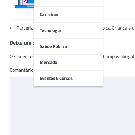
Carreiras
Navegação
⟵
Parceria entre Amaral Carvalho e Conselho da Criança e do
Tecnologia
de
Deixe um comentário
Post
Saúde Pública
O seu endereço de e-mail não será publicado.
Campos obrigat
Mercado
Comentário
*
Eventos E Cursos