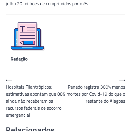
julho 20 milhões de comprimidos por mês.
Redação
Navegação
⟵
⟶
Hospitais Filantrópicos:
Penedo registra 300% menos
de
estimativas apontam que 88%
mortes por Covid-19 do que o
Post
ainda não receberam os
restante do Alagoas
recursos federais de socorro
emergencial
Relacionados