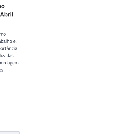
no
Abril
omo
balho e,
portância
lizadas
abordagem
os