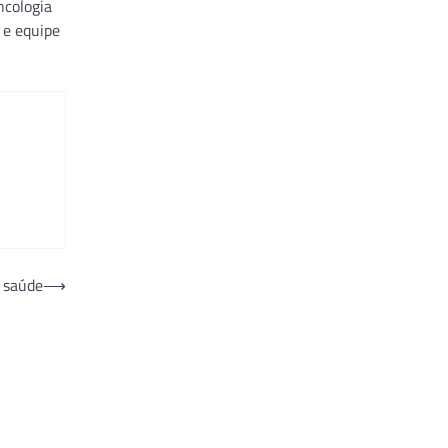
ncologia
a e equipe
a saúde
⟶