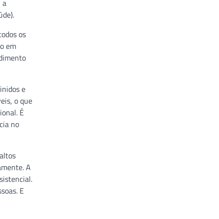
 a
úde).
todos os
to em
ndimento
inidos e
eis, o que
ional. É
cia no
altos
iamente. A
istencial.
soas. E