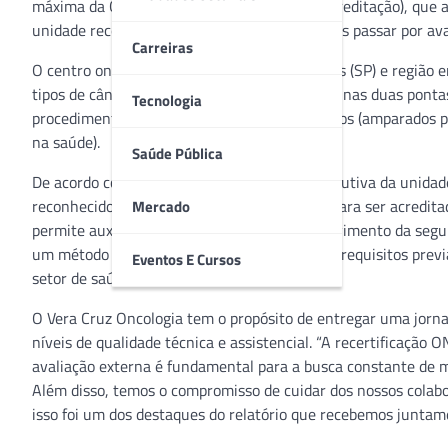
máxima da ONA (Organização Nacional de Acreditação), que av
unidade recebe a certificação de “Nível 3”, após passar por av
Carreiras
O centro oncológico é referência em Campinas (SP) e região 
tipos de câncer, com acolhimento de primazia nas duas ponta
Tecnologia
procedimentos cirúrgicos, clínicos e oncológicos (amparados 
na saúde).
Saúde Pública
De acordo com Carmela Nicolini, gerente executiva da unidad
reconhecidos internacionalmente pela ONA para ser acreditada
Mercado
permite auxiliar as organizações no desenvolvimento da segur
um método que busca, por meio de padrões e requisitos previ
Eventos E Cursos
setor de saúde”, detalha.
O Vera Cruz Oncologia tem o propósito de entregar uma jorna
níveis de qualidade técnica e assistencial. “A recertificaçã
avaliação externa é fundamental para a busca constante de m
Além disso, temos o compromisso de cuidar dos nossos colab
isso foi um dos destaques do relatório que recebemos juntame