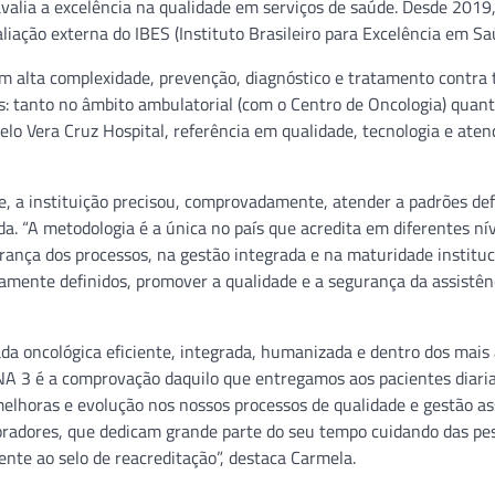
alia a excelência na qualidade em serviços de saúde. Desde 2019,
aliação externa do IBES (Instituto Brasileiro para Excelência em Sa
em alta complexidade, prevenção, diagnóstico e tratamento contra 
s: tanto no âmbito ambulatorial (com o Centro de Oncologia) quan
pelo Vera Cruz Hospital, referência em qualidade, tecnologia e ate
e, a instituição precisou, comprovadamente, atender a padrões def
. “A metodologia é a única no país que acredita em diferentes nív
ança dos processos, na gestão integrada e na maturidade instituc
amente definidos, promover a qualidade e a segurança da assistên
da oncológica eficiente, integrada, humanizada e dentro dos mais 
o ONA 3 é a comprovação daquilo que entregamos aos pacientes diar
elhoras e evolução nos nossos processos de qualidade e gestão ass
oradores, que dedicam grande parte do seu tempo cuidando das pes
nte ao selo de reacreditação”, destaca Carmela.