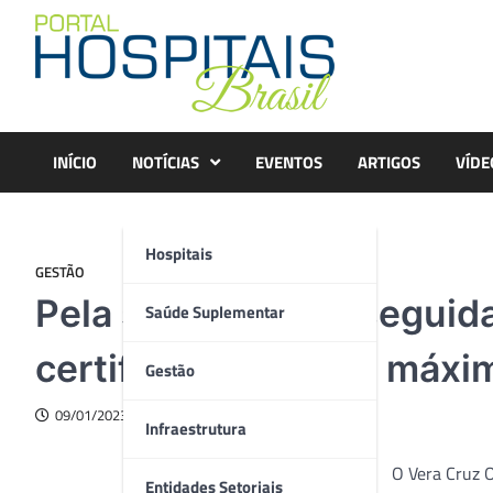
Skip
to
content
INÍCIO
NOTÍCIAS
EVENTOS
ARTIGOS
VÍDE
Hospitais
GESTÃO
Pela segunda vez seguida
Saúde Suplementar
certificado de nível máxi
Gestão
09/01/2023
Infraestrutura
O Vera Cruz O
Entidades Setoriais