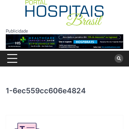
Skip
to
content
Publicidade
1-6ec559cc606e4824