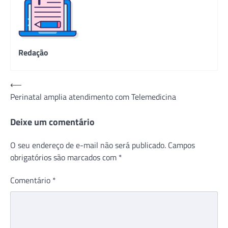
Redação
Navegação
⟵
Perinatal amplia atendimento com Telemedicina
de
Post
Deixe um comentário
O seu endereço de e-mail não será publicado.
Campos
obrigatórios são marcados com
*
Comentário
*