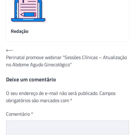
Redação
Navegação
⟵
Perinatal promove webinar “Sessões Clínicas – Atualização
de
no Abdome Agudo Ginecológico”
Post
Deixe um comentário
O seu endereço de e-mail não será publicado.
Campos
obrigatórios são marcados com
*
Comentário
*