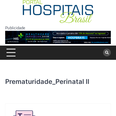
Skip
to
content
Publicidade
Prematuridade_Perinatal II