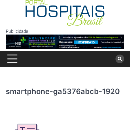
Skip
to
content
Publicidade
smartphone-ga5376abcb-1920