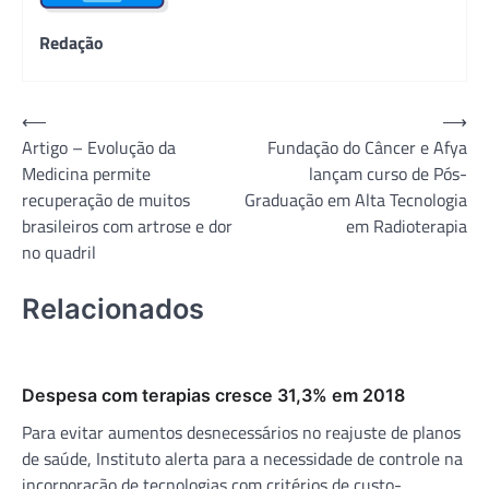
Redação
Navegação
⟵
⟶
Artigo – Evolução da
Fundação do Câncer e Afya
de
Medicina permite
lançam curso de Pós-
Post
recuperação de muitos
Graduação em Alta Tecnologia
brasileiros com artrose e dor
em Radioterapia
no quadril
Relacionados
Despesa com terapias cresce 31,3% em 2018
Para evitar aumentos desnecessários no reajuste de planos
de saúde, Instituto alerta para a necessidade de controle na
incorporação de tecnologias com critérios de custo-