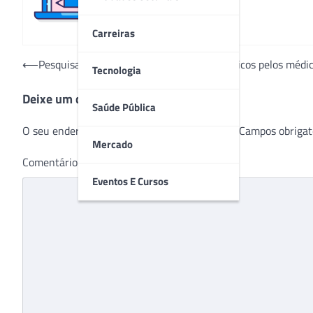
Carreiras
Navegação
⟵
Pesquisa mapeia uso de recursos tecnológicos pelos médi
Tecnologia
de
Deixe um comentário
Post
Saúde Pública
O seu endereço de e-mail não será publicado.
Campos obrigat
Mercado
Comentário
*
Eventos E Cursos