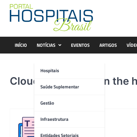
Skip
to
content
INÍCIO
NOTÍCIAS
EVENTOS
ARTIGOS
VÍDE
Hospitais
Cloud technology in the 
Saúde Suplementar
Gestão
Infraestrutura
Redação
Entidades Setoriais