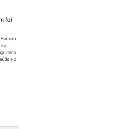
m foi
do Homem
re a
rça como
aúde e o