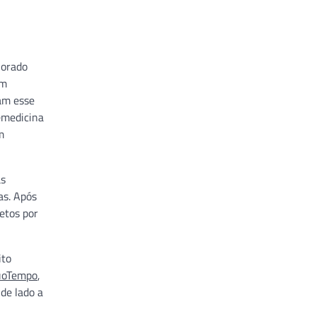
lorado
em
zam esse
lemedicina
m
as
as. Após
etos por
ito
uoTempo
,
de lado a