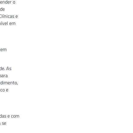
eender o
 de
línicas e
nível em
m em
de. As
para
ndimento,
ico e
adas e com
a se