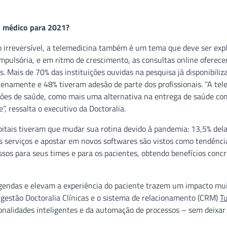
ro médico para 2021?
o irreversível, a telemedicina também é um tema que deve ser exp
ompulsória, e em ritmo de crescimento, as consultas online oferec
. Mais de 70% das instituições ouvidas na pesquisa já disponibili
plenamente e 48% tiveram adesão de parte dos profissionais. “A te
tuições de saúde, como mais uma alternativa na entrega de saúde co
, ressalta o executivo da Doctoralia.
pitais tiveram que mudar sua rotina devido à pandemia: 13,5% del
us serviços e apostar em novos softwares são vistos como tendênci
ssos para seus times e para os pacientes, obtendo benefícios concr
gendas e elevam a experiência do paciente trazem um impacto mu
 gestão Doctoralia Clínicas e o sistema de relacionamento (CRM)
T
onalidades inteligentes e da automação de processos – sem deixar 