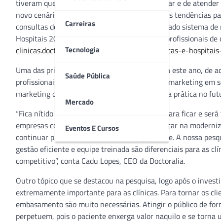
tiveram que criar novas formas de se relacionar e de atende
novo cenário desafiador e apontar as principais tendências p
Carreiras
consultas do mundo, e o TuoTempo, um avançado sistema de 
Hospitais 2021, estudo que entrevistou 340 profissionais de 
Tecnologia
clinicas.doctoralia.com.br/panorama-das-clinicas-e-hospitai
Uma das principais tendências apontadas para este ano, de a
Saúde Pública
profissionais para aplicação de estratégias de marketing em 
marketing ou têm a intenção de investir nessa prática no fut
Mercado
“Fica nítido que a transformação digital veio para ficar e se
empresas compreenderam que precisam apostar na modernizaç
Eventos E Cursos
continuar prestando atendimento de qualidade. A nossa pesq
gestão eficiente e equipe treinada são diferenciais para as
competitivo”, conta Cadu Lopes, CEO da Doctoralia.
Outro tópico que se destacou na pesquisa, logo após o investi
extremamente importante para as clínicas. Para tornar os cl
embasamento são muito necessárias. Atingir o público de for
perpetuem, pois o paciente enxerga valor naquilo e se torna 