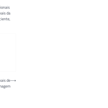
ionais
nais da
ciente,
nais de
⟶
magem