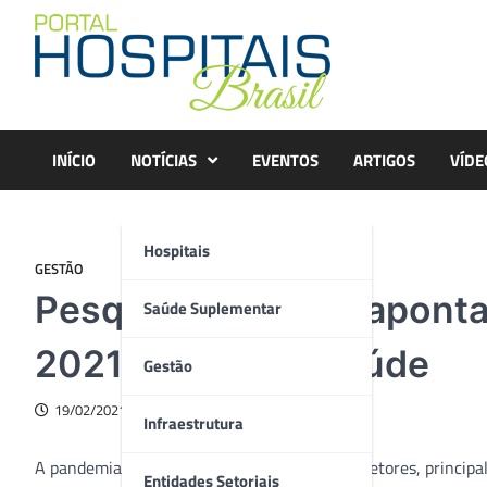
Skip
to
content
INÍCIO
NOTÍCIAS
EVENTOS
ARTIGOS
VÍDE
Hospitais
GESTÃO
Pesquisa nacional aponta
Saúde Suplementar
2021 na área da saúde
Gestão
19/02/2021
Infraestrutura
A pandemia transformou a rotina de muitos setores, princip
Entidades Setoriais