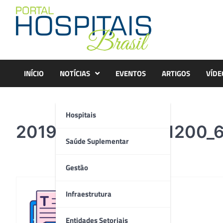
Skip
to
content
INÍCIO
NOTÍCIAS
EVENTOS
ARTIGOS
VÍDE
Hospitais
20190416084619_1200_
Saúde Suplementar
Gestão
Infraestrutura
Redação
Entidades Setoriais