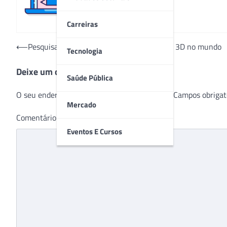
Carreiras
Navegação
⟵
Pesquisadores imprimem primeiro coração 3D no mundo
Tecnologia
de
Deixe um comentário
Post
Saúde Pública
O seu endereço de e-mail não será publicado.
Campos obrigat
Mercado
Comentário
*
Eventos E Cursos