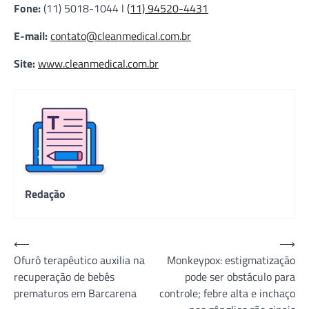
Fone:
(11) 5018-1044 l
(11) 94520-4431
E-mail:
contato@cleanmedical.com.br
Site:
www.cleanmedical.com.br
Redação
Navegação
⟵
⟶
Ofurô terapêutico auxilia na
Monkeypox: estigmatização
de
recuperação de bebês
pode ser obstáculo para
Post
prematuros em Barcarena
controle; febre alta e inchaço