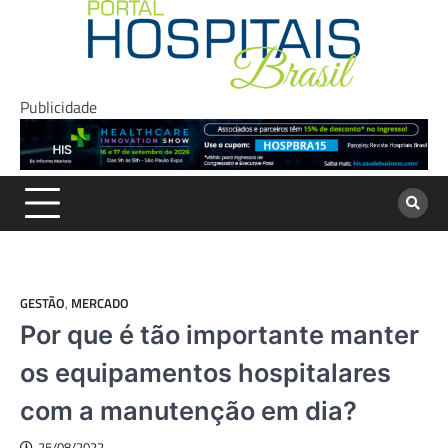
Skip
to
content
Publicidade
GESTÃO
,
MERCADO
Por que é tão importante manter
os equipamentos hospitalares
com a manutenção em dia?
25/08/2022