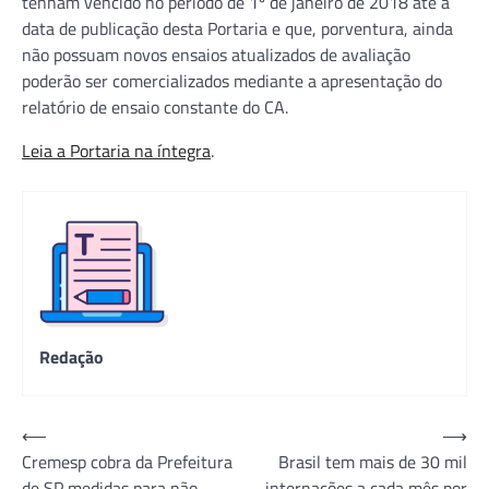
tenham vencido no período de 1º de janeiro de 2018 até a
data de publicação desta Portaria e que, porventura, ainda
não possuam novos ensaios atualizados de avaliação
poderão ser comercializados mediante a apresentação do
relatório de ensaio constante do CA.
Leia a Portaria na íntegra
.
Redação
Navegação
⟵
⟶
Cremesp cobra da Prefeitura
Brasil tem mais de 30 mil
de
de SP medidas para não
internações a cada mês por