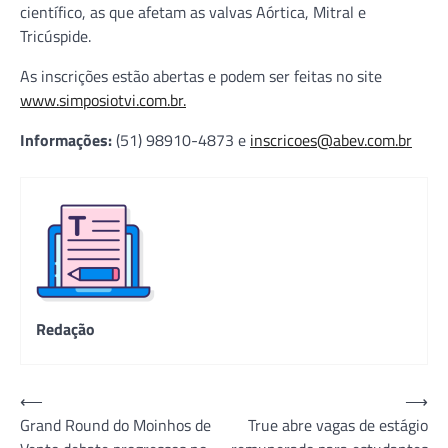
científico, as que afetam as valvas Aórtica, Mitral e
Tricúspide.
As inscrições estão abertas e podem ser feitas no site
www.simposiotvi.com.br.
Informações:
(51) 98910-4873 e
inscricoes@abev.com.br
Redação
Navegação
⟵
⟶
Grand Round do Moinhos de
True abre vagas de estágio
de