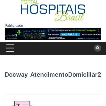
Skip
to
content
Publicidade
Docway_AtendimentoDomiciliar2_