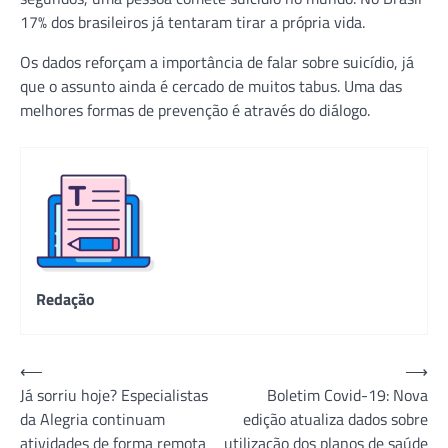
17% dos brasileiros já tentaram tirar a própria vida.
Os dados reforçam a importância de falar sobre suicídio, já
que o assunto ainda é cercado de muitos tabus. Uma das
melhores formas de prevenção é através do diálogo.
Redação
Navegação
⟵
⟶
Já sorriu hoje? Especialistas
Boletim Covid-19: Nova
de
da Alegria continuam
edição atualiza dados sobre
Post
atividades de forma remota
utilização dos planos de saúde