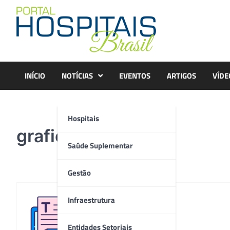
Skip
to
content
INÍCIO
NOTÍCIAS
EVENTOS
ARTIGOS
VÍDE
Hospitais
grafico
Saúde Suplementar
Gestão
Infraestrutura
Redação
Entidades Setoriais