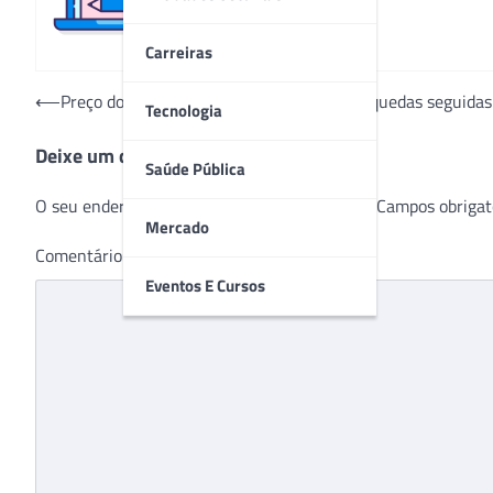
Carreiras
Navegação
⟵
Preço dos medicamentos bate recorde de quedas seguidas
Tecnologia
de
Deixe um comentário
Post
Saúde Pública
O seu endereço de e-mail não será publicado.
Campos obrigat
Mercado
Comentário
*
Eventos E Cursos