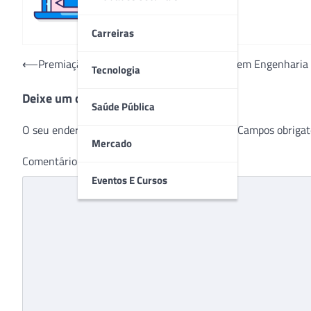
Carreiras
Navegação
⟵
Premiação reconhece projetos inovadores em Engenharia 
Tecnologia
de
Deixe um comentário
Post
Saúde Pública
O seu endereço de e-mail não será publicado.
Campos obrigat
Mercado
Comentário
*
Eventos E Cursos