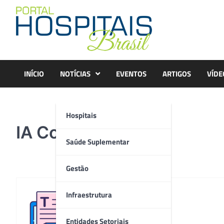
Skip
to
content
INÍCIO
NOTÍCIAS
EVENTOS
ARTIGOS
VÍDE
Hospitais
IA Covid
Saúde Suplementar
Gestão
Infraestrutura
Redação
Entidades Setoriais