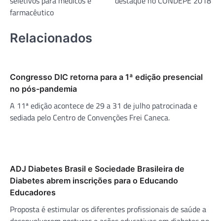
seletivos para médicos e
destaque no CONDEPE 2018
Post
farmacêutico
Relacionados
Congresso DIC retorna para a 1ª edição presencial
no pós-pandemia
A 11ª edição acontece de 29 a 31 de julho patrocinada e
sediada pelo Centro de Convenções Frei Caneca.
ADJ Diabetes Brasil e Sociedade Brasileira de
Diabetes abrem inscrições para o Educando
Educadores
Proposta é estimular os diferentes profissionais de saúde a
desenvolverem posturas e ações educativas em diabetes no