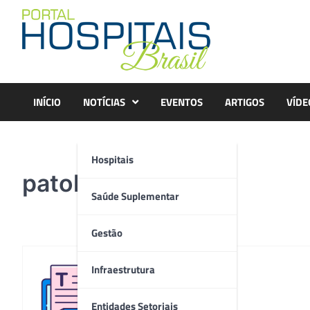
Skip
to
content
INÍCIO
NOTÍCIAS
EVENTOS
ARTIGOS
VÍDE
Hospitais
patologia
Saúde Suplementar
Gestão
Infraestrutura
Redação
Entidades Setoriais