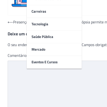
Carreiras
Navegação
⟵
Presença do médico patologista durante biópsia permite m
Tecnologia
de
Deixe um comentário
Post
Saúde Pública
O seu endereço de e-mail não será publicado.
Campos obrigat
Mercado
Comentário
*
Eventos E Cursos