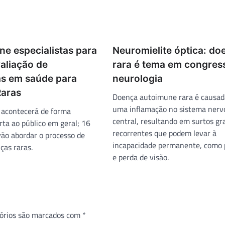
ne especialistas para
Neuromielite óptica: do
valiação de
rara é tema em congres
as em saúde para
neurologia
aras
Doença autoimune rara é causad
uma inflamação no sistema nerv
 acontecerá de forma
central, resultando em surtos gr
rta ao público em geral; 16
recorrentes que podem levar à
vão abordar o processo de
incapacidade permanente, como p
ças raras.
e perda de visão.
órios são marcados com
*