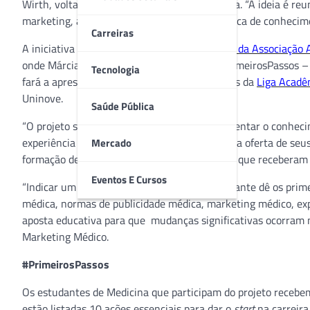
Wirth, voltada para os estudantes de Medicina. “A ideia é r
marketing, ao
networking
, aos negócios e à troca de conhecimen
Carreiras
A iniciativa será lançada durante o
I Simpósio da Associação 
onde Márcia Wirth ministrará a palestra ‘#PrimeirosPassos – 
Tecnologia
fará a apresentação do projeto aos acadêmicos da
Liga Acadê
Uninove.
Saúde Pública
“O projeto surgiu da necessidade de complementar o conhec
experiência do paciente antes que eles façam a oferta de seu
Mercado
formação deficiente ou nula sobre marketing que receberam d
Eventos E Cursos
“Indicar um caminho seguro para que o estudante dê os prime
médica, normas de publicidade médica, marketing médico, exp
aposta educativa para que mudanças significativas ocorram 
Marketing Médico.
#PrimeirosPassos
Os estudantes de Medicina que participam do projeto recebe
estão listadas 10 ações essenciais para dar o
start
na carreira