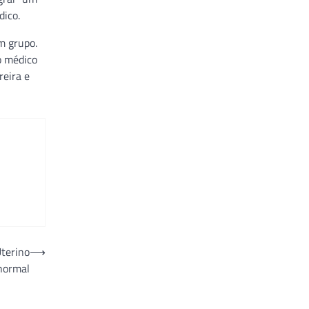
dico.
m grupo.
o médico
reira e
Uterino
⟶
normal