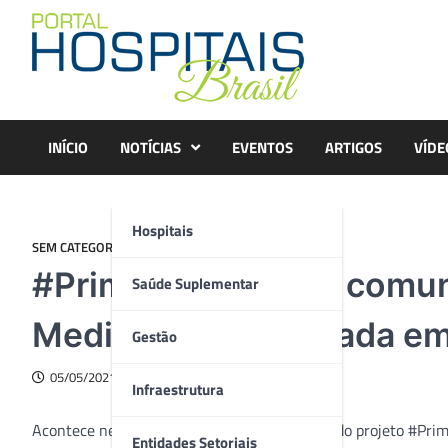
Skip
to
content
INÍCIO
NOTÍCIAS
EVENTOS
ARTIGOS
VÍDE
Hospitais
SEM CATEGORIA
#PrimeirosPassos: comun
Saúde Suplementar
Medicina será lançada em
Gestão
05/05/2021
Infraestrutura
Acontece nesta sexta-feira (7) o lançamento do projeto #Prim
Entidades Setoriais