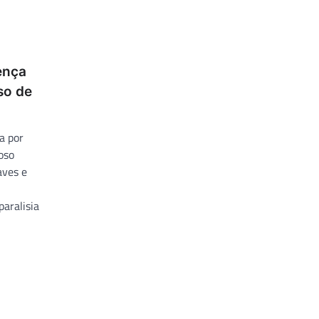
ença
so de
a por
oso
aves e
aralisia