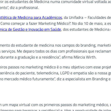
eunir os estudantes de Medicina numa comunidade virtual voltada a
to”, diz a profissional.
Atlética de Medicina para Acadêmicos
, da Unifadra – Faculdades d
Como começar a fazer Marketing Médico?’. No dia 10 de maio, a es
mica de Gestão e Inovação em Saúde
, dos estudantes de Medicina
imento do estudante de medicina nos campos do branding, marketi
s serviços. Me deparo todos os dias com profissionais que reclama
urante a graduação e a residência”, afirma Márcia Wirth.
iros passos no marketing médico é o meu objetivo com esse projet
eriência do paciente, telemedicina, LGPD e empatia são a nossa 
no mercado médico futuramente”, diz a especialista em Branding e
m um mapa virtual com os primeiros passos do marketing médico,
 (mesmo sem terminar a residência) e têm a oportunidade de int