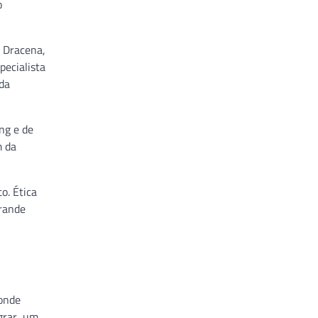
o
e Dracena,
pecialista
 da
ng e de
m da
o. Ética
grande
 onde
egrar um