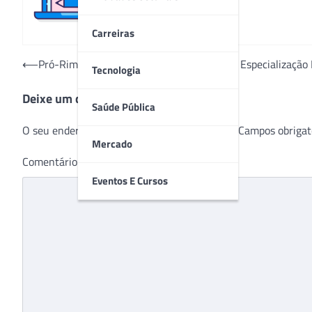
Carreiras
Navegação
⟵
Pró-Rim abre inscrições para Programa de Especialização
Tecnologia
de
Deixe um comentário
Post
Saúde Pública
O seu endereço de e-mail não será publicado.
Campos obrigat
Mercado
Comentário
*
Eventos E Cursos