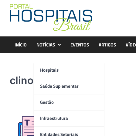
Skip
to
content
INÍCIO
NOTÍCIAS
EVENTOS
ARTIGOS
VÍDE
Hospitais
clinox3A
Saúde Suplementar
Gestão
Infraestrutura
Redação
Entidades Setoriais