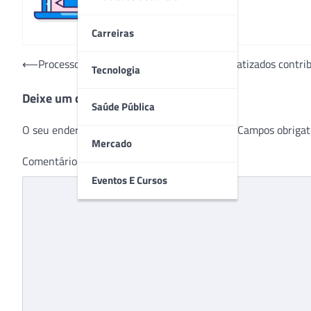
Carreiras
Navegação
⟵
Processos de limpeza e desinfecção automatizados contri
Tecnologia
de
Deixe um comentário
Post
Saúde Pública
O seu endereço de e-mail não será publicado.
Campos obrigat
Mercado
Comentário
*
Eventos E Cursos