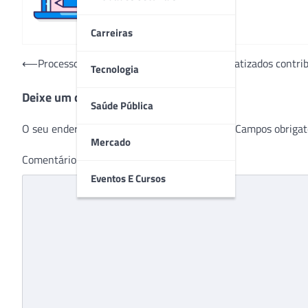
Carreiras
Navegação
⟵
Processos de limpeza e desinfecção automatizados contri
Tecnologia
de
Deixe um comentário
Post
Saúde Pública
O seu endereço de e-mail não será publicado.
Campos obrigat
Mercado
Comentário
*
Eventos E Cursos