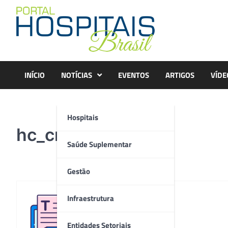
Skip
to
content
INÍCIO
NOTÍCIAS
EVENTOS
ARTIGOS
VÍDE
Hospitais
hc_cme2
Saúde Suplementar
Gestão
Infraestrutura
Redação
Entidades Setoriais