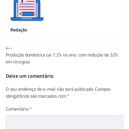
Redação
Navegação
⟵
Produção doméstica cai 7,2% no ano, com redução de 32%
de
em cirurgias
Post
Deixe um comentário
O seu endereço de e-mail não será publicado.
Campos
obrigatórios são marcados com
*
Comentário
*