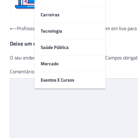
Carreiras
Navegação
⟵
Profissionais da Cirurgia Vascular se reúnem em live para
Tecnologia
de
Deixe um comentário
Post
Saúde Pública
O seu endereço de e-mail não será publicado.
Campos obrigat
Mercado
Comentário
*
Eventos E Cursos