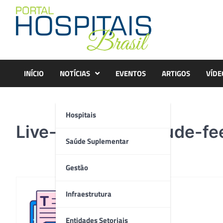
Skip
to
content
INÍCIO
NOTÍCIAS
EVENTOS
ARTIGOS
VÍDE
Hospitais
Live-DiaMundiaSaude-fe
Saúde Suplementar
Gestão
Infraestrutura
Redação
Entidades Setoriais