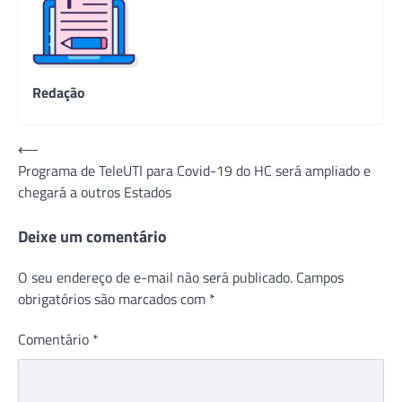
Redação
Navegação
⟵
Programa de TeleUTI para Covid-19 do HC será ampliado e
de
chegará a outros Estados
Post
Deixe um comentário
O seu endereço de e-mail não será publicado.
Campos
obrigatórios são marcados com
*
Comentário
*