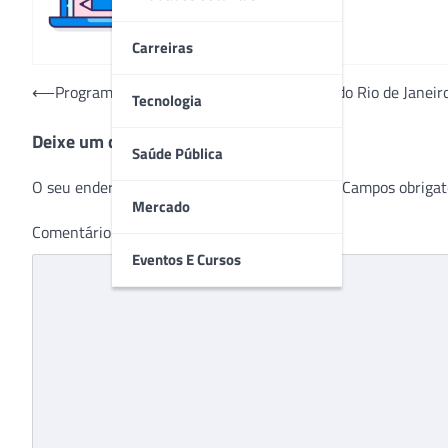
Carreiras
Navegação
⟵
Programa Estadual de Cirurgia Bariátrica do Rio de Janei
Tecnologia
de
Deixe um comentário
Post
Saúde Pública
O seu endereço de e-mail não será publicado.
Campos obrigat
Mercado
Comentário
*
Eventos E Cursos