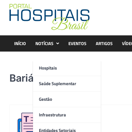
Skip
to
content
INÍCIO
NOTÍCIAS
EVENTOS
ARTIGOS
VÍDE
Hospitais
Bariátrica
Saúde Suplementar
Gestão
Infraestrutura
Redação
Entidades Setoriais