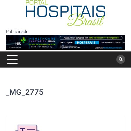
Skip
to
content
Publicidade
_MG_2775