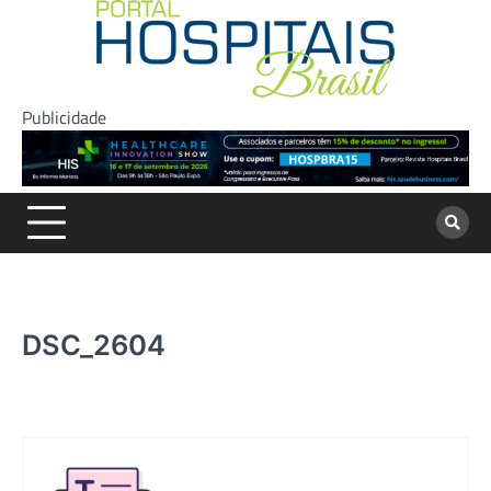
Skip
to
content
Publicidade
DSC_2604