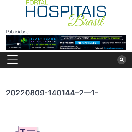
Skip
to
content
Publicidade
20220809-140144–2—1-